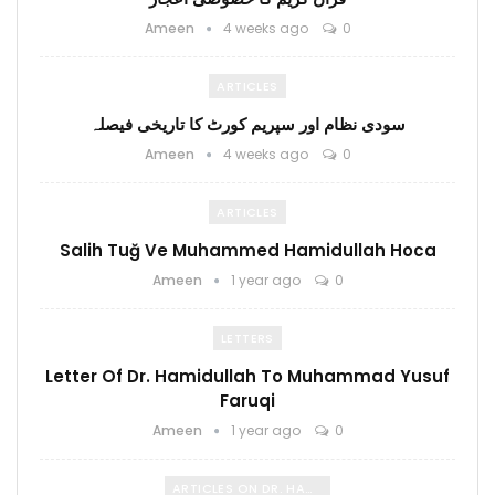
Ameen
4 weeks ago
0
ARTICLES
سودی نظام اور سپریم کورٹ کا تاریخی فیصلہ
Ameen
4 weeks ago
0
ARTICLES
Salih Tuğ Ve Muhammed Hamidullah Hoca
Ameen
1 year ago
0
LETTERS
Letter Of Dr. Hamidullah To Muhammad Yusuf
Faruqi
Ameen
1 year ago
0
ARTICLES ON DR. HAMIDULLAH