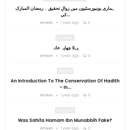
ہماری یونیورسٹیوں میں زوالِ تحقیق ۔ رمضان المبارک
کی…
Ameen
1 year ago
0
EXCERPT
پہلا چھاپہ خانہ
Ameen
1 year ago
0
BOOKS
An Introduction To The Conservation Of Hadith
– In…
Ameen
1 year ago
0
ARTICLES
Was Sahifa Hamam Ibn Munabbih Fake?
Ameen
1 year ago
0