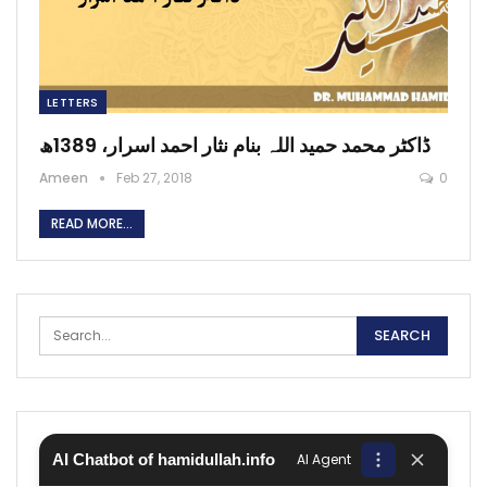
LETTERS
ڈاکٹر محمد حمید اللہ بنام نثار احمد اسرار، 1389ھ
Ameen
Feb 27, 2018
0
READ MORE...
AI Chatbot of hamidullah.info
AI Agent