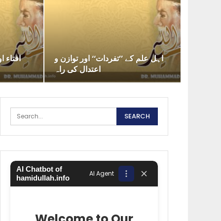
اہل علم کے ’’تفردات‘‘ اور توازن و
افتاء ا
اعتدال کی راہ
AI Chatbot of
AI Agent
hamidullah.info
Welcome to Our