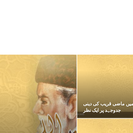
میں ماضی قریب کی دینی
جدوجہد پر ایک نظر