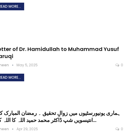
READ MORE...
etter of Dr. Hamidullah to Muhammad Yusuf
aruqi
meen
May 5, 2025
0
READ MORE...
ہماری یونیورسٹیوں میں زوالِ تحقیق ۔ رمضان المبارک ک
انتیسویں شپ ڈاکٹر محمد حمید اللہ کا اللہ کے…
meen
Apr 29, 2025
0