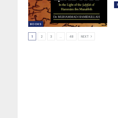
BOOKS
1
2
3
…
48
NEXT