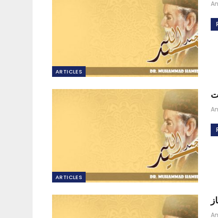
A
ARTICLES
ت
A
ARTICLES
ز
A