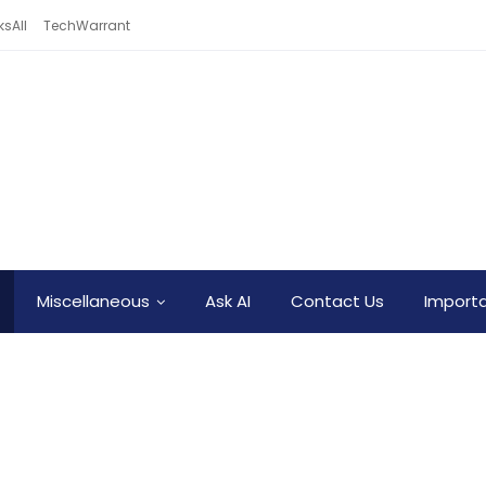
sAll
TechWarrant
Miscellaneous
Ask AI
Contact Us
Importa