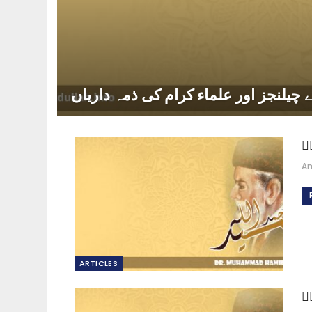
چیلنجز اور علماء کرام کی ذمہ داریاں
ؒ
A
ARTICLES
ؒ