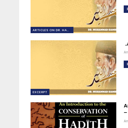
ARTICLES ON DR. HAMIDULLAH
نہ
A
EXCERPT
A
–
A