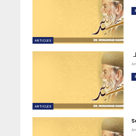
ARTICLES
ہ
A
ARTICLES
S
A