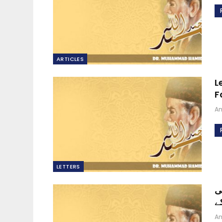
ARTICLES
L
F
A
LETTERS
ی
A