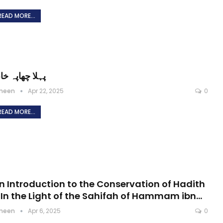
READ MORE...
پہلا چھاپہ خا
meen
Apr 22, 2025
0
READ MORE...
n Introduction to the Conservation of Hadith
 In the Light of the Sahifah of Hammam ibn…
meen
Apr 6, 2025
0