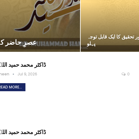
ور تحقیق کا ایک قابل توجہ
عصرِ حاضر کے 
پہلو
ڈاکٹر محمد حمید اللہ
meen
Jul 9, 2026
0
READ MORE...
ڈاکٹر محمد حمید اللہ