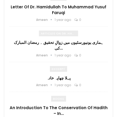
Letter Of Dr. Hamidullah To Muhammad Yusuf
Faruqi
Ameen
1 year ago
0
ARTICLES ON DR. HAMIDULLAH
ہماری یونیورسٹیوں میں زوالِ تحقیق ۔ رمضان المبارک
کی…
Ameen
1 year ago
0
EXCERPT
پہلا چھاپہ خانہ
Ameen
1 year ago
0
BOOKS
An Introduction To The Conservation Of Hadith
– In…