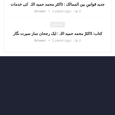
جدید قوانینِ بین الممالک : ڈاکٹر محمد حمید اللہ کی خدمات
Ameen
2 years ago
0
BOOKS
کتاب: ڈاکٹڑ محمد حمید اللہ: ایک رجحان ساز سیرت نگار
Ameen
2 years ago
0