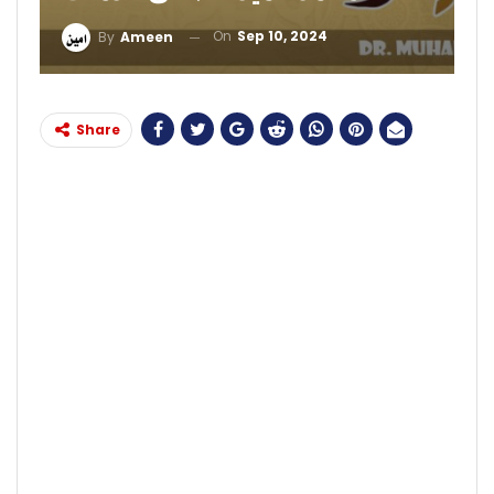
On
Sep 10, 2024
By
Ameen
Share