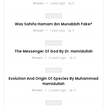
Ameen
1 year ago
0
ARTICLES
Was Sahifa Hamam Ibn Munabbih Fake?
Ameen
1 year ago
0
ARTICLES
The Messenger Of God By Dr. Hamidullah
Ameen
2 years ago
0
ARTICLES
Evolution And Origin Of Species By Muhammad
Hamidullah
Ameen
2 years ago
0
ARTICLES