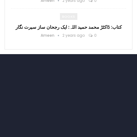
Ameen
2 years ago
0
BOOKS
کتاب: ڈاکٹڑ محمد حمید اللہ: ایک رجحان ساز سیرت نگار
Ameen
2 years ago
0