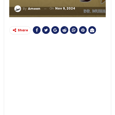
On
Nov 9, 2024
By
Ameen
Share