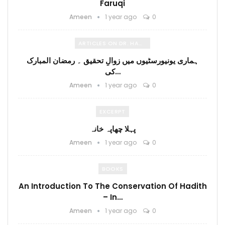
Faruqi
Ameen
1 year ago
0
ARTICLES ON DR. HAMIDULLAH
ہماری یونیورسٹیوں میں زوالِ تحقیق ۔ رمضان المبارک
کی…
Ameen
1 year ago
0
EXCERPT
پہلا چھاپہ خانہ
Ameen
1 year ago
0
BOOKS
An Introduction To The Conservation Of Hadith
– In…
Ameen
1 year ago
0