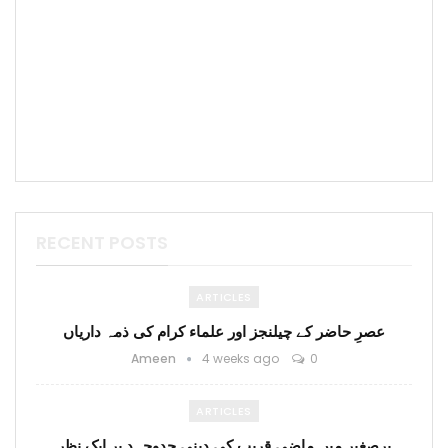
RECENT POSTS
ARTICLES
عصرِ حاضر کے چیلنجز اور علماء کرام کی ذمہ داریاں
Ameen
4 weeks ago
0
ARTICLES
برصغیر میں ماضی قریب کی دینی جدوجہد پر ایک نظر