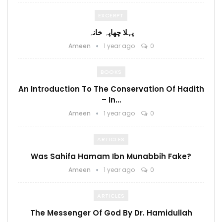
EXCERPT
پہلا چھاپہ خانہ
Ameen
1 year ago
0
BOOKS
An Introduction To The Conservation Of Hadith
– In…
Ameen
1 year ago
0
ARTICLES
Was Sahifa Hamam Ibn Munabbih Fake?
Ameen
1 year ago
0
ARTICLES
The Messenger Of God By Dr. Hamidullah