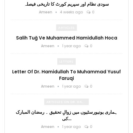
سودی نظام اور سپریم کورٹ کا تاریخی فیصلہ
Ameen
4 weeks ago
0
ARTICLES
Salih Tuğ Ve Muhammed Hamidullah Hoca
Ameen
1 year ago
0
LETTERS
Letter Of Dr. Hamidullah To Muhammad Yusuf
Faruqi
Ameen
1 year ago
0
ARTICLES ON DR. HAMIDULLAH
ہماری یونیورسٹیوں میں زوالِ تحقیق ۔ رمضان المبارک
کی…
Ameen
1 year ago
0