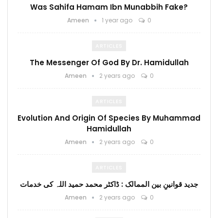
Was Sahifa Hamam Ibn Munabbih Fake?
Ameen
1 year ago
0
ARTICLES
The Messenger Of God By Dr. Hamidullah
Ameen
2 years ago
0
ARTICLES
Evolution And Origin Of Species By Muhammad
Hamidullah
Ameen
2 years ago
0
ARTICLES
جدید قوانینِ بین الممالک : ڈاکٹر محمد حمید اللہ کی خدمات
Ameen
2 years ago
0