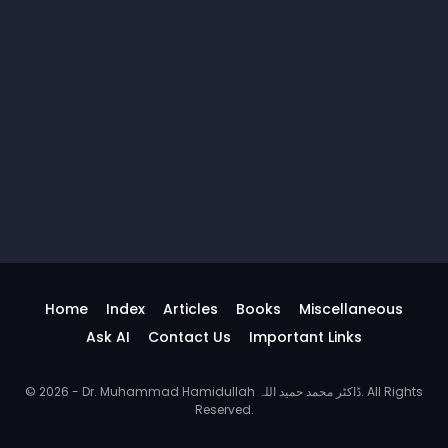
Home
Index
Articles
Books
Miscellaneous
Ask AI
Contact Us
Important Links
© 2026 - Dr. Muhammad Hamidullah ڈاکٹر محمد حمید اللہ. All Rights
Reserved.