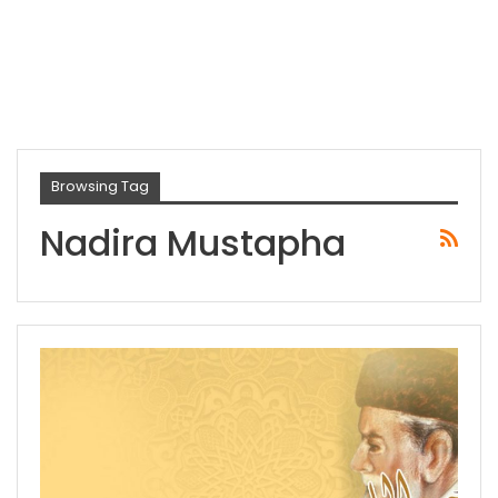
Browsing Tag
Nadira Mustapha