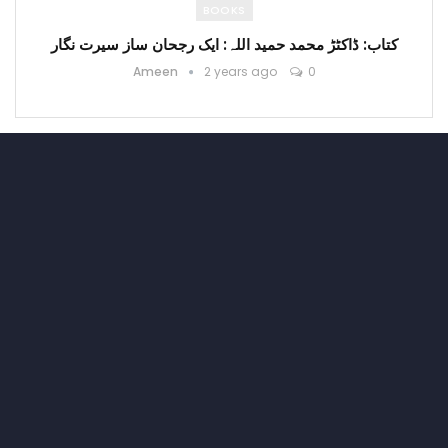
BOOKS
کتاب: ڈاکٹڑ محمد حمید اللہ: ایک رجحان ساز سیرت نگار
Ameen
2 years ago
0