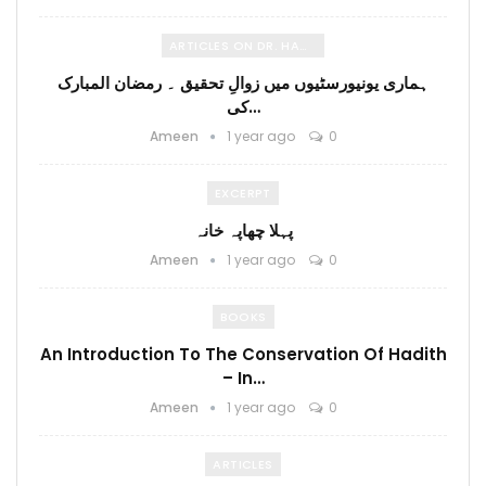
ARTICLES ON DR. HAMIDULLAH
ہماری یونیورسٹیوں میں زوالِ تحقیق ۔ رمضان المبارک
کی…
Ameen
1 year ago
0
EXCERPT
پہلا چھاپہ خانہ
Ameen
1 year ago
0
BOOKS
An Introduction To The Conservation Of Hadith
– In…
Ameen
1 year ago
0
ARTICLES