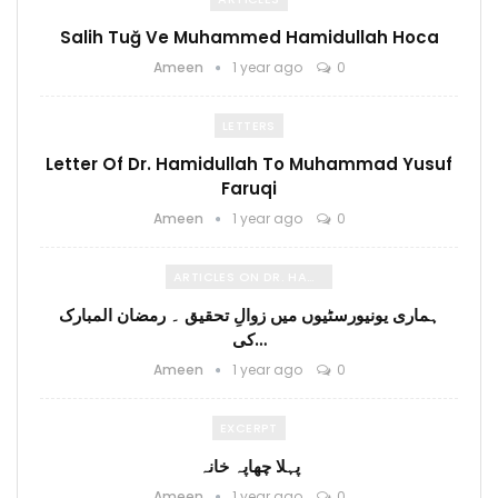
Salih Tuğ Ve Muhammed Hamidullah Hoca
Ameen
1 year ago
0
LETTERS
Letter Of Dr. Hamidullah To Muhammad Yusuf
Faruqi
Ameen
1 year ago
0
ARTICLES ON DR. HAMIDULLAH
ہماری یونیورسٹیوں میں زوالِ تحقیق ۔ رمضان المبارک
کی…
Ameen
1 year ago
0
EXCERPT
پہلا چھاپہ خانہ
Ameen
1 year ago
0