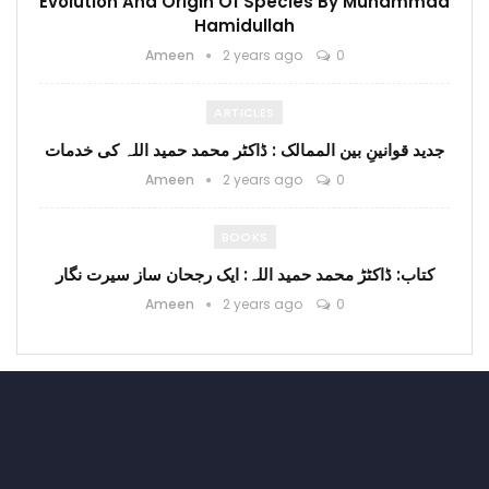
Evolution And Origin Of Species By Muhammad
Hamidullah
Ameen
2 years ago
0
ARTICLES
جدید قوانینِ بین الممالک : ڈاکٹر محمد حمید اللہ کی خدمات
Ameen
2 years ago
0
BOOKS
کتاب: ڈاکٹڑ محمد حمید اللہ: ایک رجحان ساز سیرت نگار
Ameen
2 years ago
0