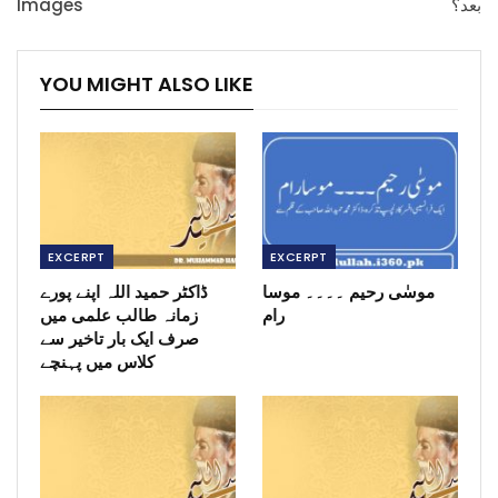
Images
بعد؟
YOU MIGHT ALSO LIKE
EXCERPT
EXCERPT
موسٰی رحیم ۔۔۔۔ موسا
ڈاکٹر حمید اللہ اپنے پورے
رام
زمانہ طالب علمی میں
صرف ایک بار تاخیر سے
کلاس میں پہنچے