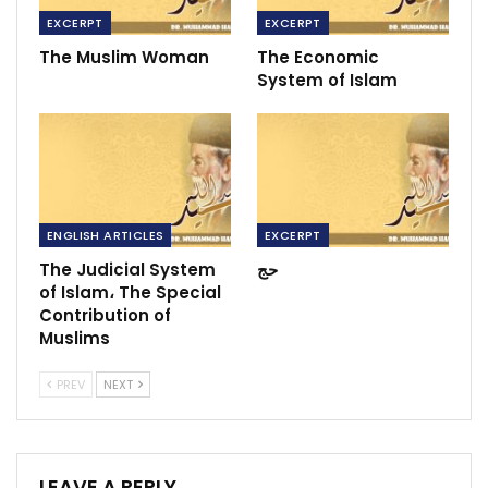
EXCERPT
EXCERPT
The Muslim Woman
The Economic
System of Islam
ENGLISH ARTICLES
EXCERPT
The Judicial System
حج
of Islam، The Special
Contribution of
Muslims
PREV
NEXT
LEAVE A REPLY