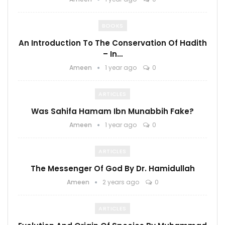
BOOKS
An Introduction To The Conservation Of Hadith
– In…
Ameen
1 year ago
0
ARTICLES
Was Sahifa Hamam Ibn Munabbih Fake?
Ameen
1 year ago
0
ARTICLES
The Messenger Of God By Dr. Hamidullah
Ameen
2 years ago
0
ARTICLES