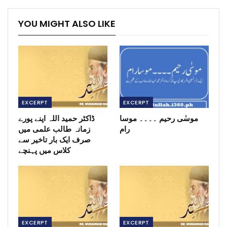
YOU MIGHT ALSO LIKE
EXCERPT
EXCERPT
موسٰی رحیم ۔۔۔۔ موسا
ڈاکٹر حمید اللہ اپنے پورے
رام
زمانہ طالب علمی میں
صرف ایک بار تاخیر سے
کلاس میں پہنچے
EXCERPT
EXCERPT