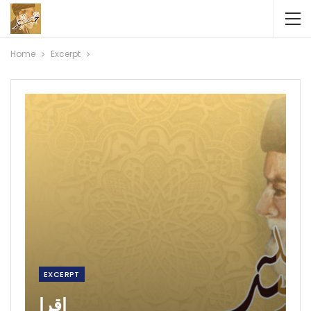
Home
Excerpt
EXCERPT
اقرا