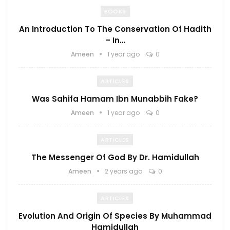
BOOKS
An Introduction To The Conservation Of Hadith
– In…
Ameen
1 year ago
0
ARTICLES
Was Sahifa Hamam Ibn Munabbih Fake?
Ameen
1 year ago
0
ARTICLES
The Messenger Of God By Dr. Hamidullah
Ameen
2 years ago
0
ARTICLES
Evolution And Origin Of Species By Muhammad
Hamidullah