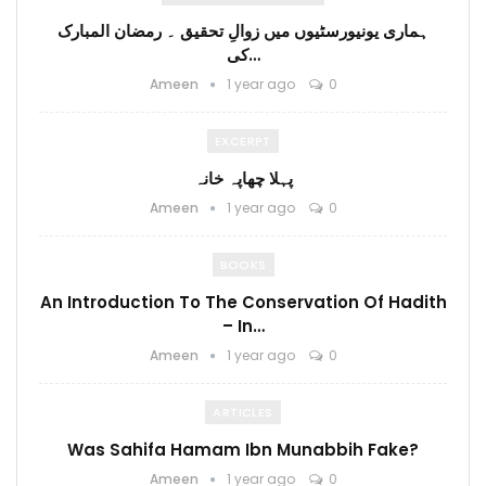
ہماری یونیورسٹیوں میں زوالِ تحقیق ۔ رمضان المبارک
کی…
Ameen
1 year ago
0
EXCERPT
پہلا چھاپہ خانہ
Ameen
1 year ago
0
BOOKS
An Introduction To The Conservation Of Hadith
– In…
Ameen
1 year ago
0
ARTICLES
Was Sahifa Hamam Ibn Munabbih Fake?
Ameen
1 year ago
0