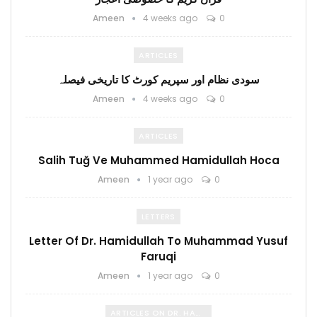
Ameen
4 weeks ago
0
ARTICLES
سودی نظام اور سپریم کورٹ کا تاریخی فیصلہ
Ameen
4 weeks ago
0
ARTICLES
Salih Tuğ Ve Muhammed Hamidullah Hoca
Ameen
1 year ago
0
LETTERS
Letter Of Dr. Hamidullah To Muhammad Yusuf
Faruqi
Ameen
1 year ago
0
ARTICLES ON DR. HAMIDULLAH