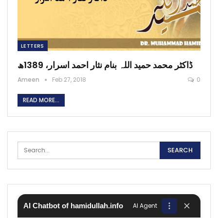
LETTERS
ڈاکٹر محمد حمید اللہ بنام نثار احمد اسرار، 1389ھ
Ameen
Feb 27, 2018
0
READ MORE...
AI Chatbot of hamidullah.info
AI Agent