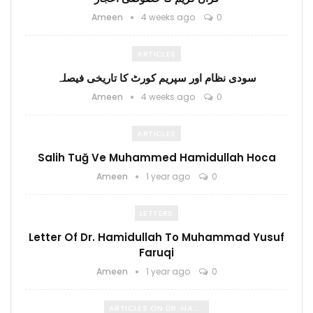
Ameen
4 weeks ago
0
ARTICLES
سودی نظام اور سپریم کورٹ کا تاریخی فیصلہ
Ameen
4 weeks ago
0
ARTICLES
Salih Tuğ Ve Muhammed Hamidullah Hoca
Ameen
1 year ago
0
LETTERS
Letter Of Dr. Hamidullah To Muhammad Yusuf
Faruqi
Ameen
1 year ago
0
ARTICLES ON DR. HAMIDULLAH