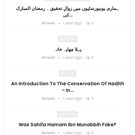
ہماری یونیورسٹیوں میں زوالِ تحقیق ۔ رمضان المبارک
کی…
Ameen
1 year ago
0
EXCERPT
پہلا چھاپہ خانہ
Ameen
1 year ago
0
BOOKS
An Introduction To The Conservation Of Hadith
– In…
Ameen
1 year ago
0
ARTICLES
Was Sahifa Hamam Ibn Munabbih Fake?
Ameen
1 year ago
0