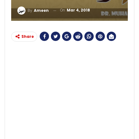
On
Mar 4, 2018
By
Ameen
Share