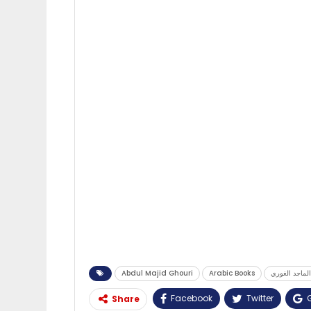
Abdul Majid Ghouri
Arabic Books
لماجد الغوري
Facebook
Twitter
Share