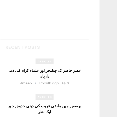
RECENT POSTS
ARTICLES
عصرِ حاضر کے چیلنجز اور علماء کرام کی ذمہ
داریاں
Ameen
1 month ago
0
ARTICLES
برصغیر میں ماضی قریب کی دینی جدوجہد پر
ایک نظر