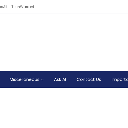
sAll
TechWarrant
Miscellaneous
Ask AI
Contact Us
Importa