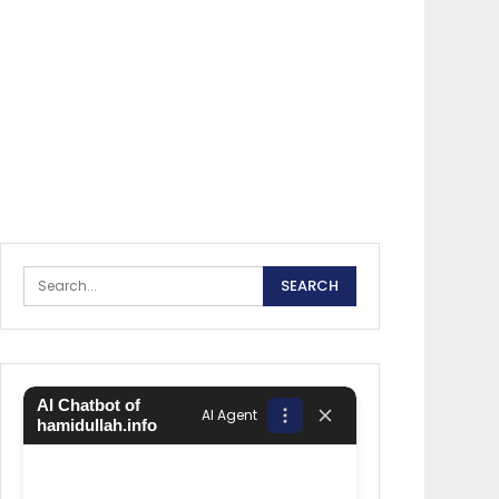
AI Chatbot of
AI Agent
hamidullah.info