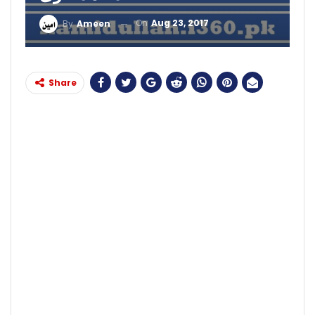
On
Aug 23, 2017
By
Ameen
Share