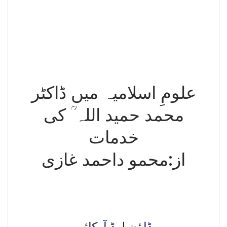
علومِ اسلامیہ میں ڈاکٹر
محمد حمید اللہ ؒ کی
خدمات
از:محمو داحمد غازی