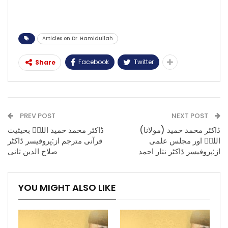
Articles on Dr. Hamidullah
Facebook
Twitter
Share
PREV POST
NEXT POST
(مولانا) ڈاکٹر محمد حمید
ڈاکٹر محمد حمید اللہؒ بحیثیت
اللہؒ اور مجلس علمی
قرآنی مترجم از:پروفیسر ڈاکٹر
از:پروفیسر ڈاکٹر نثار احمد
صلاح الدین ثانی
YOU MIGHT ALSO LIKE