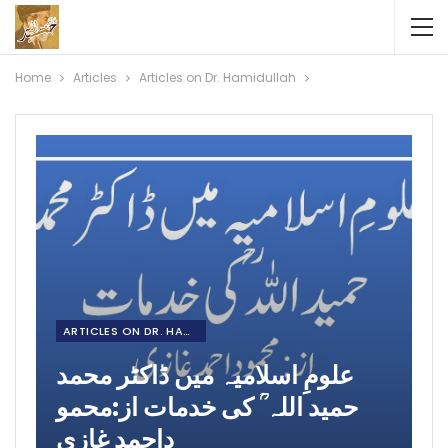
Home
Articles
Articles on Dr. Hamidullah
ARTICLES ON DR. HAMIDULLAH
علومِ اسلامیہ میں ڈاکٹر محمد
حمید اللہ ؒ کی خدمات از:محمو
داحمد غازی