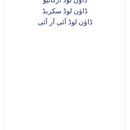
ڈاؤن لوڈ آرکائیو
ڈاؤن لوڈ سکربڈ
ڈاؤن لوڈ آئی آر آئی