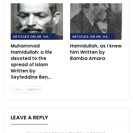
ARTICLES ON DR. HAMIDULLAH
ARTICLES ON DR. HAMIDULLAH
Muhammad
Hamidullah, as I knew
Hamidullah: a life
him Written by
devoted to the
Bamba Amara
spread of Islam
Written by
Seyfeddine Ben…
PREV
NEXT
LEAVE A REPLY