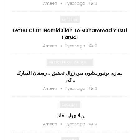
Ameen
1 year ago
0
LETTERS
Letter Of Dr. Hamidullah To Muhammad Yusuf
Faruqi
Ameen
1 year ago
0
ARTICLES ON DR. HAMIDULLAH
ہماری یونیورسٹیوں میں زوالِ تحقیق ۔ رمضان المبارک
کی…
Ameen
1 year ago
0
EXCERPT
پہلا چھاپہ خانہ
Ameen
1 year ago
0