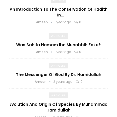
BOOKS
An Introduction To The Conservation Of Hadith
– In…
Ameen
1 year ago
0
ARTICLES
Was Sahifa Hamam Ibn Munabbih Fake?
Ameen
1 year ago
0
ARTICLES
The Messenger Of God By Dr. Hamidullah
Ameen
2 years ago
0
ARTICLES
Evolution And Origin Of Species By Muhammad
Hamidullah