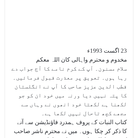
23 اگست 1993ء
مخدوم و محترم واہالی کان اللہ معکم
سلام مسنون۔ آپ کے کرم نامے کا آج جواب دے
رہا ہوں۔ تعویق پر معذرت قبول فرمائیں۔
قطب الدین عزیز صاحب کا آپ نے انگلستان
کا پتہ نہیں دیا ورنہ میں خود ان کو جو
لکھنا ہے لکھتا خود انھوں نے وہاں سے
مجھے کچھ تاحال نہیں لکھا ہے۔
کتاب النبات کے پروف ہمدرد فاؤنڈیشن سے آنے
کا ذکر کر چکا ہوں۔ میں نے محترم ناشر صاحب