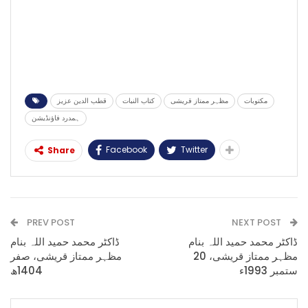
مکتوبات
مظہر ممتاز قریشی
کتاب النبات
قطب الدین عزیز
ہمدرد فاؤنڈیشن
Facebook
Twitter
Share
PREV POST
NEXT POST
ڈاکٹر محمد حمید اللہ بنام
ڈاکٹر محمد حمید اللہ بنام
مظہر ممتاز قریشی، 20
مظہر ممتاز قریشی، صفر
ستمبر 1993ء
1404ھ