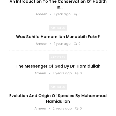
An Introduction To The Conservation Of Hadith
– In…
Ameen
1 year ago
0
ARTICLES
Was Sahifa Hamam Ibn Munabbih Fake?
Ameen
1 year ago
0
ARTICLES
The Messenger Of God By Dr. Hamidullah
Ameen
2 years ago
0
ARTICLES
Evolution And Origin Of Species By Muhammad
Hamidullah
Ameen
2 years ago
0