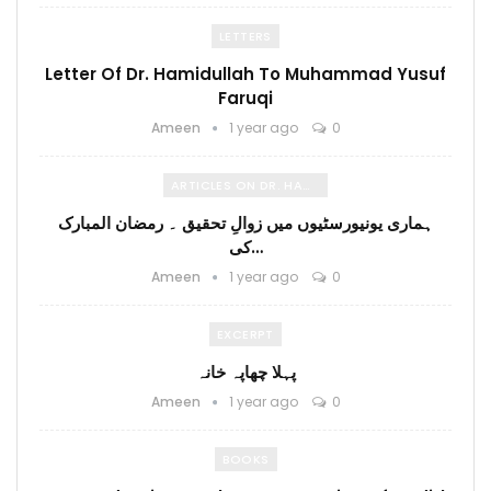
LETTERS
Letter Of Dr. Hamidullah To Muhammad Yusuf
Faruqi
Ameen
1 year ago
0
ARTICLES ON DR. HAMIDULLAH
ہماری یونیورسٹیوں میں زوالِ تحقیق ۔ رمضان المبارک
کی…
Ameen
1 year ago
0
EXCERPT
پہلا چھاپہ خانہ
Ameen
1 year ago
0
BOOKS