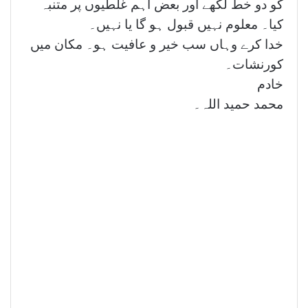
کو دو خط لکھے اور بعض اہم غلطیوں پر متنبہ
کیا۔ معلوم نہیں قبول ہو گا یا نہیں۔
خدا کرے وہاں سب خیر و عافیت ہو۔ مکان میں
کورنشات۔
خادم
محمد حمید اللہ۔