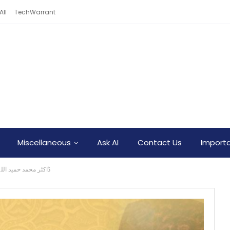
All
TechWarrant
Miscellaneous
Ask AI
Contact Us
Importa
ڈاکٹر محمد حمید اللہ بنام