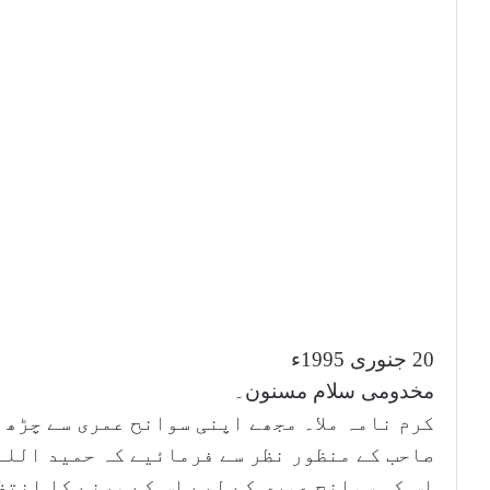
20 جنوری 1995ء
مخدومی سلام مسنون۔
کرم نامہ ملا۔ مجھے اپنی سوانح عمری سے چڑھ 
صاحب کے منظور نظر سے فرمائیے کہ حمید اللہ
اس کی سوانح عمری کے لیے اس کے مرنے کا انت