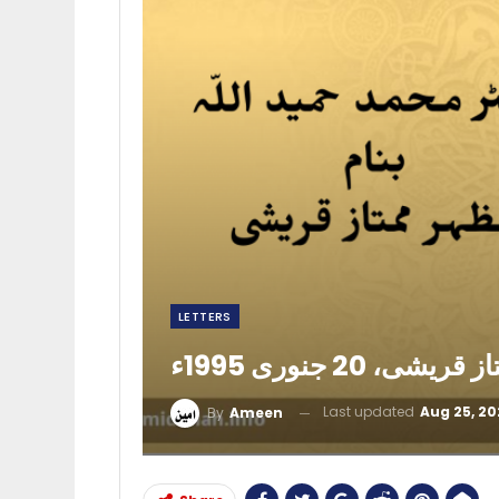
LETTERS
20 جنوری 1995ء
Last updated
Aug 25, 20
By
Ameen