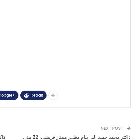
Google+
ReddIt
NEXT POST
ڈاکٹر محمد حمید اللہ بنام مظہر ممتاز قریشی، 22 مئی