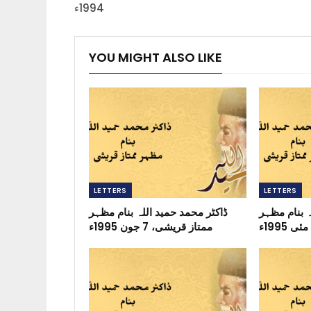
1994ء
YOU MIGHT ALSO LIKE
LETTERS
LETTERS
ہ بنام مظہر
ڈاکٹر محمد حمید اللہ بنام مظہر
ممتاز قریشی، 7 جون 1995ء