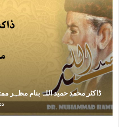
ڈاکٹر محمد حمید اللہ بنام مظہر ممتاز قریشی، 
22