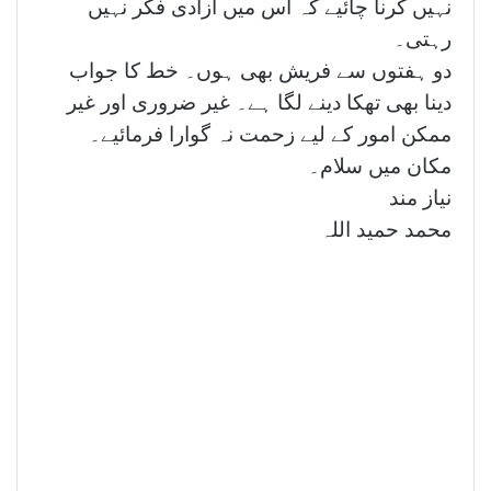
نہیں کرنا چائیے کہ اس میں آزادی فکر نہیں
رہتی۔
دو ہفتوں سے فریش بھی ہوں۔ خط کا جواب
دینا بھی تھکا دینے لگا ہے۔ غیر ضروری اور غیر
ممکن امور کے لیے زحمت نہ گوارا فرمائيے۔
مکان میں سلام۔
نیاز مند
محمد حمید اللہ