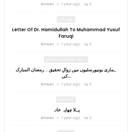
Ameen
1 year ago
0
LETTERS
Letter Of Dr. Hamidullah To Muhammad Yusuf
Faruqi
Ameen
1 year ago
0
ARTICLES ON DR. HAMIDULLAH
ہماری یونیورسٹیوں میں زوالِ تحقیق ۔ رمضان المبارک
کی…
Ameen
1 year ago
0
EXCERPT
پہلا چھاپہ خانہ
Ameen
1 year ago
0