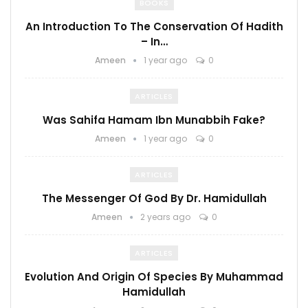
BOOKS
An Introduction To The Conservation Of Hadith
– In…
Ameen
1 year ago
0
ARTICLES
Was Sahifa Hamam Ibn Munabbih Fake?
Ameen
1 year ago
0
ARTICLES
The Messenger Of God By Dr. Hamidullah
Ameen
2 years ago
0
ARTICLES
Evolution And Origin Of Species By Muhammad
Hamidullah