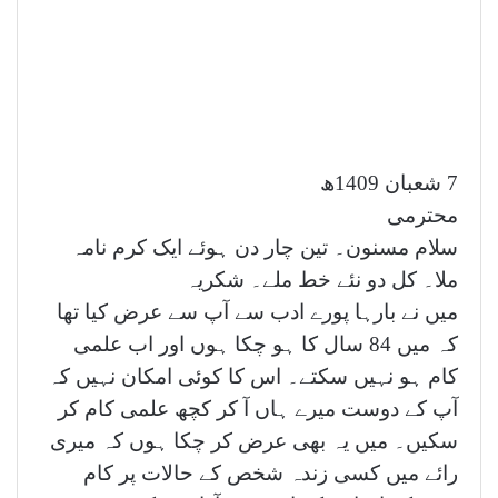
7 شعبان 1409ھ
محترمی
سلام مسنون۔ تین چار دن ہوئے ایک کرم نامہ
ملا۔ کل دو نئے خط ملے۔ شکریہ
میں نے بارہا پورے ادب سے آپ سے عرض کیا تھا
کہ میں 84 سال کا ہو چکا ہوں اور اب علمی
کام ہو نہیں سکتے۔ اس کا کوئی امکان نہیں کہ
آپ کے دوست میرے ہاں آ کر کچھ علمی کام کر
سکیں۔ میں یہ بھی عرض کر چکا ہوں کہ میری
رائے میں کسی زندہ شخص کے حالات پر کام