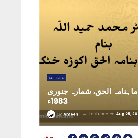
LETTERS
ر ماہنامہ الحق، شمارہ جنوری
1983ء
Last updated
Aug 25, 20
By
Ameen