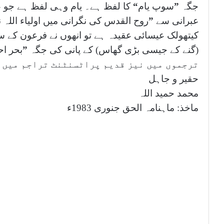
جگہ
”
سوپ یام
“
کا لفظ ہے۔ یام وہی لفظ ہے جو 
عبرانی سے
”
روح القدس کی نگرانی میں اولیاء اللہ ن
کیتھولک عیسائی عقیدہ ہے تو انھوں نے فرعون کے 
(گنے کے جیسی بڑی گھاس) کے پانی کی جگہ
”
بحر اح
ترجموں میں نیز قدیم پراٹسنٹنٹ تراجم میں ب
حقیر و جاہل
محمد حمید اللہ
ماخذ: ماہنامہ الحق جنوری 1983ء