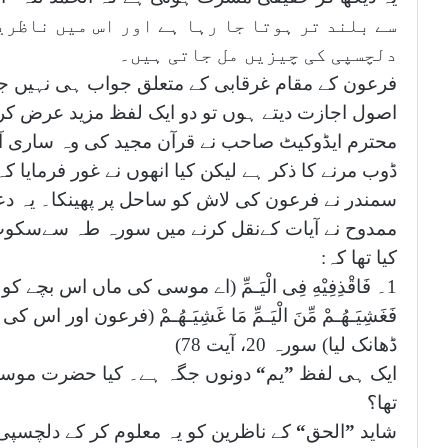
سے بلند تر ہوتا جا رہا ہے اور اس میں ناظری
دلچسپی کی چیزیں مل جاتی ہیں۔
فرعون کے مقام غرقابی کے متعلق جواب ہی نہیں جو
اصول اجازت دیتے ہوں تو دو ایک لفظ مزید عرض کر
محترم ایڈوکیٹ صاحب نے قرآن مجید کی وہ ساری آی
ڈوب مرنے کا ذکر ہے لیکن کیا انھوں نے غور فرمایا 
سمندر نے فرعون کی لاش کو ساحل پر پھینکا۔ یہ د
ممدوح نے آیات کےنقل کرنے میں سورہ طہ سےسکوت
کیا تھا کہ:
1۔ فَاقْذِفِيْهِ فِى الْيَـمِّ (اے موسی کی ماں اس بچے کو
فَغَشِيَـهُـمْ مِّنَ الْيَـمِّ مَا غَشِيَـهُـمْ (فرعون اور ا
ڈھانک لیا) سورہ 20، آیت 78)
ایک ہی لفظ
”
یم
“
دونوں جگہ ہے۔ کیا حضرت موسی ک
تھا؟
شاید
”
الحق
“
کے ناظرین کو یہ معلوم کر کے دلچسپی