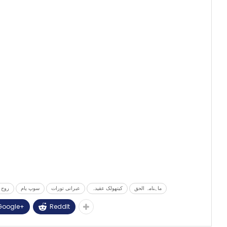
ماہنامہ الحق
کیتھولک عقیدہ
عبرانی تورات
سوپ یام
روح 
Google+
ReddIt