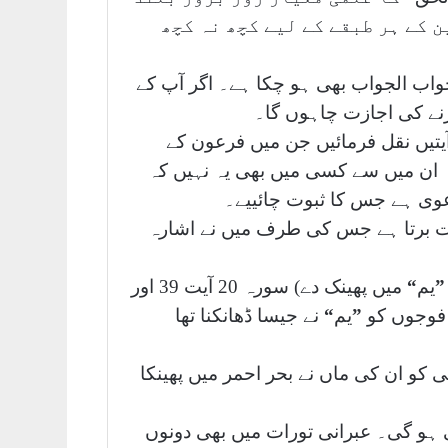
ن کے ہر طبقے کے لیے کچھ نہ کچھ
اب الجواب بھی ہو چکا ہے۔ اگر آپ کے
نے کی اجازت چاہوں گا۔
تیں نقل فرمائیں جن میں فرعون کے
کہ ان میں سے کسی میں بھی یہ نہیں کہ
عوی ہے جس کا ثبوت چائییے۔
 برتا ہے جس کی طرف میں نے اشارہ
”
یم
“
میں پھینک دے) سورہ 20 آیت 39 اور
س کی فوجوں کو
”
یم
“
نے جیسا ڈھانکنا تھا
و ان کی ماں نے بحر احمر میں پھینکا
 ہو گی۔ عبرانی تورات میں بھی دونوں