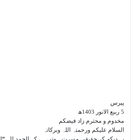
پیرس
5 ربیع الانور 1403ھ
مخدوم و محترم زاد فیضکم
السلام علیکم ورحمتہ اللہ وبرکاتہ
یہ دیکھ کر حقیقی مسرت ہوتی ہے کہ الحمد للہ
”
ا