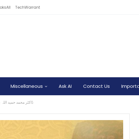
oksAll
TechWarrant
Miscellaneous
Ask AI
Contact Us
Importa
ڈاکٹر محمد حمید اللہ بن