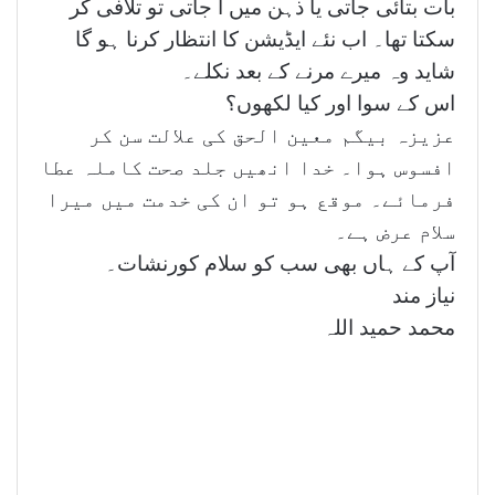
بات بتائی جاتی یا ذہن میں آ جاتی تو تلافی کر
سکتا تھا۔ اب نئے ایڈیشن کا انتظار کرنا ہو گا
شاید وہ میرے مرنے کے بعد نکلے۔
اس کے سوا اور کیا لکھوں؟
عزیزہ بیگم معین الحق کی علالت سن کر
افسوس ہوا۔ خدا انھیں جلد صحت کاملہ عطا
فرمائے۔ موقع ہو تو ان کی خدمت میں میرا
سلام عرض ہے۔
آپ کے ہاں بھی سب کو سلام کورنشات۔
نیاز مند
محمد حمید اللہ