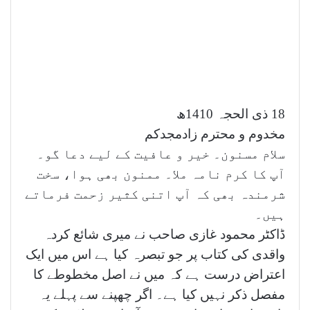
18 ذی الحجہ 1410ھ
مخدوم و محترم زادمجدکم
سلام مسنون۔ خیر و عافیت کے لیے دعا گو۔
آپ کا کرم نامہ ملا۔ ممنون بھی ہوا، سخت
شرمندہ بھی کہ آپ اتنی کثیر زحمت فرماتے
ہیں۔
ڈاکٹر محمود غازی صاحب نے میری شائع کردہ
واقدی کی کتاب پر جو تبصرہ کیا ہے اس میں ایک
اعتراض درست ہے کہ میں نے اصل مخطوطے کا
مفصل ذکر نہیں کیا ہے۔ اگر چھپنے سے پہلے یہ