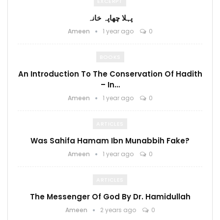
EXCERPT
پہلا چھاپہ خانہ
Ameen
1 year ago
0
BOOKS
An Introduction To The Conservation Of Hadith
– In…
Ameen
1 year ago
0
ARTICLES
Was Sahifa Hamam Ibn Munabbih Fake?
Ameen
1 year ago
0
ARTICLES
The Messenger Of God By Dr. Hamidullah
Ameen
2 years ago
0