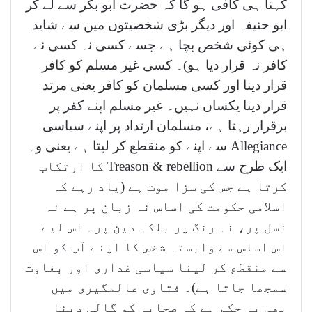
کہنا ہی کافی ہو گا کہ حضرت ابو بکر سے لے کر
ابو حنیفہ اور دیگر بڑی شخصیتوں میں سے شاید
ہی کوئی شخص بچا ہے جسے کسی نہ کسی نے
کافر نہ قرار دیا ہو)۔ کسی غیر مسلم کو کافر
قرار دینا اور کسی مسلمان کو کافر یعنی مرتد
قرار دینا یکساں نہیں۔ غیر مسلم اپنے کفر پر
برقرار رہتا ہے، مسلمان ارتداد پر اپنے سیاسی
Allegiance سے اپنے کو منقطع کر لیتا ہے یعنی وہ
ایک طرح سے Treason & rebellion کا ارتکاب
کرتا ہے جس کی سزا موت ہے (یاد رہے کہ
اسلامی حکومت کی اساس نہ زبان پر ہے نہ
نسل پر، نہ رنگ پر بلکہ دین پر۔ اس لیے
اس اساس سے وابستہ شخص کا اپنے آپ کو اس
سے منقطع کر لینا سیاسی غداری اور بغاوت
سمجھا جاتا ہے)۔ فتاوی عالمگیری میں
بھی یہ حکم ہے کہ صحابہ کو گالی دینا