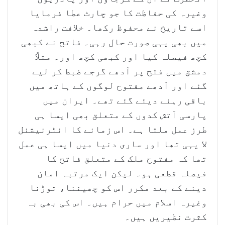
وغیرہ کی حفاظت کا جو چارٹ عطا فرمایا
اسے تاریخ نے محفوظ رکھا۔ خلافت راشدہ
میں بھی یہی صورت حال رہی۔ فاتح نے کبھی
کچھ فیصلہ کیا اور کبھی کچھ اور۔ مثلاً
دمشق میں فتح پر آدھے گرجے ضبط کر لیے
گئے اور آدھے مفتوح لوگوں کے ہاتھ میں
باقی رہنے دیئے گئے تھے۔ ایران میں
پارسی آتش کدوں کے متعلق بھی ایسا ہی
طرز عمل ملتا ہے۔ اس زمانے کا انٹرنیشنل
لا یہی تھا اور ساری دنیا میں ایسا ہی عمل
تھا کہ مفتوح ملک کے متعلق فاتح کا
فیصلہ قطعی ہو۔ لیکن ایک مرتبہ امان
دینے کے بعد مکرر اس کو چھیننا، توڑنا
وغیرہ اسلام میں حرام ہیں۔ اس کی بھی بہ
کثرت نظیریں ہیں۔