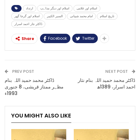
اسلام اور غلامی
اسلام اور دیگر مذاہب
ارتداد
تاریخ اسلام
امام محمد شیبانی
السیر الکبیر
اسلام اور گرجا گھر
ڈاکٹر نثار احمد اسرار
Facebook
Twitter
Share
PREV POST
NEXT POST
ڈاکٹر محمد حمید اللہ بنام نثار
ڈاکٹر محمد حمید اللہ بنام
احمد اسرار، 1389ھ
مظہر ممتاز قریشی، 8 جنوری
1993ء
YOU MIGHT ALSO LIKE