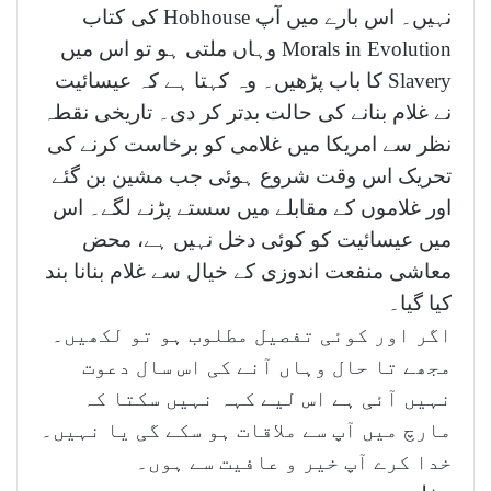
نہیں۔ اس بارے میں آپ Hobhouse کی کتاب
Morals in Evolution وہاں ملتی ہو تو اس میں
Slavery کا باب پڑھیں۔ وہ کہتا ہے کہ عیسائیت
نے غلام بنانے کی حالت بدتر کر دی۔ تاریخی نقطہ
نظر سے امریکا میں غلامی کو برخاست کرنے کی
تحریک اس وقت شروع ہوئی جب مشین بن گئے
اور غلاموں کے مقابلے میں سستے پڑنے لگے۔ اس
میں عیسائیت کو کوئی دخل نہیں ہے، محض
معاشی منفعت اندوزی کے خیال سے غلام بنانا بند
کیا گیا۔
اگر اور کوئی تفصیل مطلوب ہو تو لکھیں۔
مجھے تا حال وہاں آنے کی اس سال دعوت
نہیں آئی ہے اس لیے کہہ نہیں سکتا کہ
مارچ میں آپ سے ملاقات ہو سکے گی یا نہیں۔
خدا کرے آپ خیر و عافیت سے ہوں۔