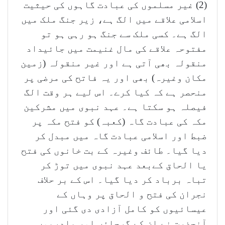
(2) غیر مسلموں کی عبادت گاہوں کی حیثیت
اسلامی علاقے میں الگ ہے، زیر جنگ ملک میں
الگ ہے۔ کسی ملک سے جنگ ہو رہی ہو تو
مفتوحہ علاقے کی مال غنیمت میں جائیداد
منقولہ بھی آتی ہے اور غیر منقولہ (زمین
مکان وغیرہ) بھی اور یہ فاتح کی مرضی پر
منحصر ہے کہ کیا کرے۔ اس لیے ہر وقت الگ
فیصلہ ہو سکتا ہے۔ عہد نبوی میں مشرکین
مکہ کی عبادت گاہ (کعبہ) کو فتح مکہ پر
ضبط اور اسلامی عبادت گاہ میں مبدل کر
دیا گیا۔ طائف وغیرہ کے بت خانوں کی فتح
یا الحاق کےبعد عہد نبوی میں توڑ کر
تباہ برباد کر دیا گیا۔ اس کے بر حلاف
نجران کی فتح و الحاق پر وہاں کے
عیسائیوں کو کامل آزادی دی گئی اور
آنحضرت نے ان کے گرجاؤں اور پادریوں