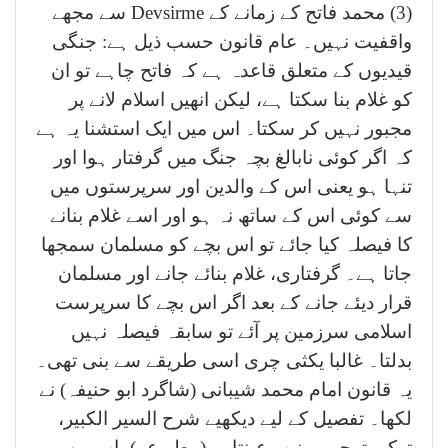
(3) محمد فاتح کے زمانے کے Devsirme سے مجھے
واقفیت نہیں۔ عام قانون حسب ذیل ہے: جنگی
قیدیوں کے متعلق قاعدہ ہے کہ فاتح چاہے تو ان
کو غلام بنا سکتا ہے، لیکن انھیں اسلام لانے پر
مجبور نہیں کر سکتا۔ اس میں ایک استشنا یہ ہے
کہ اگر کوئی نابالغ بچہ جنگ میں گرفتار ہوا اور
تنہا ہو یعنی اس کے والدین اور سرپرستوں میں
سے کوئی اس کے ساتھ نہ ہو اور اسے غلام بنانے
کا فیصلہ کیا جائے تو اس بچے کو مسلمان سمجھا
جاتا ہے۔ گرفتاری، غلام بنائے جانے اور مسلمان
قرار دیئے جانے کے بعد اگر اس بچے کا سرپرست
اسلامی سرزمین پر آئے تو سابقہ فیصلہ نہیں
بدلتا۔ غالبا یکثی چری اسی طریقے سے بنی تھی۔
یہ قانون امام محمد شیبانی (شاگرد ابو حنیفہ) نے
لکھا۔ تفصیل کے لیے دیکھیے شرح السیر الکبیر،
ترکی ترجمہ منیب عینتابی (مطبوعہ) باب من