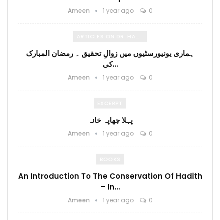
Ameen
1 year ago
0
ARTICLES ON DR. HAMIDULLAH
ہماری یونیورسٹیوں میں زوالِ تحقیق ۔ رمضان المبارک
کی…
Ameen
1 year ago
0
EXCERPT
پہلا چھاپہ خانہ
Ameen
1 year ago
0
BOOKS
An Introduction To The Conservation Of Hadith
– In…
Ameen
1 year ago
0