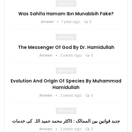
ARTICLES
Was Sahifa Hamam Ibn Munabbih Fake?
Ameen
1 year ago
0
ARTICLES
The Messenger Of God By Dr. Hamidullah
Ameen
2 years ago
0
ARTICLES
Evolution And Origin Of Species By Muhammad
Hamidullah
Ameen
2 years ago
0
ARTICLES
جدید قوانینِ بین الممالک : ڈاکٹر محمد حمید اللہ کی خدمات
Ameen
2 years ago
0