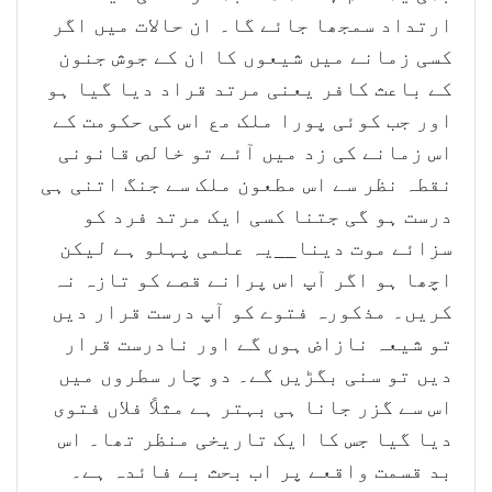
ارتداد سمجھا جائے گا۔ ان حالات میں اگر
کسی زمانے میں شیعوں کا ان کے جوش جنون
کے باعث کافر یعنی مرتد قراد دیا گیا ہو
اور جب کوئی پورا ملک مع اس کی حکومت کے
اس زمانے کی زد میں آئے تو خالص قانونی
نقطہ نظر سے اس مطعون ملک سے جنگ اتنی ہی
درست ہو گی جتنا کسی ایک مرتد فرد کو
سزائے موت دینا__یہ علمی پہلو ہے لیکن
اچھا ہو اگر آپ اس پرانے قصے کو تازہ نہ
کریں۔ مذکورہ فتوے کو آپ درست قرار دیں
تو شیعہ نازاض ہوں گے اور نادرست قرار
دیں تو سنی بگڑیں گے۔ دو چار سطروں میں
اس سے گزر جانا ہی بہتر ہے مثلاً فلاں فتوی
دیا گیا جس کا ایک تاریخی منظر تھا۔ اس
بد قسمت واقعے پر اب بحث بے فائدہ ہے۔