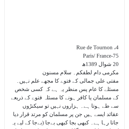
4، Rue de Tournon
75-Paris/ France
20 شوال 1389ھ
مکرمی دام لطفکم۔ سلام مسنون
مفتی علی جمالی کے فتوے کا مجھے علم نہیں۔
مسئلے کا عام پس منظر یہ ہے کہ کسی شخص
کے مسلمان یا کافر ہونے کا مسئلہ فتوے کے ذریعے
سے طے ہوتا ہے۔ ہزاروں نہیں تو سیکنڑوں
عقائد ایسے ہیں جن پر مسلمان کو مرتد قرار دیا
جاتا رہا ہے۔ کبھی بجا کبھی بےجا (بےجا کے لیے یہ