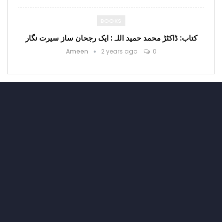
BOOKS
کتاب: ڈاکٹڑ محمد حمید اللہ: ایک رجحان ساز سیرت نگار
Ameen
2 years ago
0