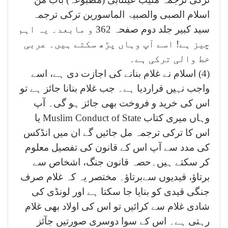
اسلام الصبی والصبیۃ الماسورین ترکی ترجمہ
سید کبیر جلد دوم صفحہ 362 و مابعد۔ یہ اہم
چیز ہے! اسے آپ وہاں پڑھ سکتے ہیں۔ عربی
خط والی ترکی ہے۔
(4) اسلام نے غلام بنانے کی اجازت دی ہے، اسے
واجب نہیں قراردیا ہے۔ جب غلام بنانا جائز ہے تو
اس کی خرید و فروخت بھی جائز ہو گی۔ آپ
وہاں میری کتاب Muslim Conduct of State یا
اس کا ترکی ترجمہ مل جائیں گے ان میں انڈکس
کی مدد سے آپ اس کے قانون کی تفصیل معلوم
کر سکتے ہیں۔حصہ قانون جنگ، اشخاص سے
برتاؤ، قیدیوں سےبرتاؤ۔ مختصر یہ کہ غلام صرف
جنگی قیدی کو بنایا جا سکتا ہے اور لونڈی کی
شادی غلام سے کرائیں تو اس کی اولاد بھی غلام
رہتی ہے۔ اس کے سوا دوسری صورتیں جآئز