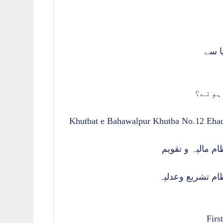
ا سے
 ہوئے؟
Khutbat e Bahawalpur Khutba No.12 Ehad
Firs