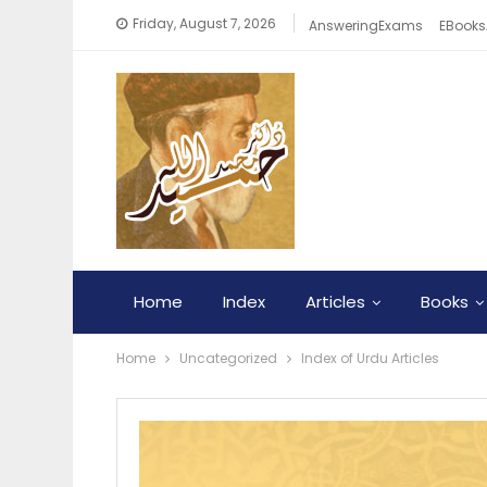
Friday, August 7, 2026
AnsweringExams
EBooks
Home
Index
Articles
Books
Home
Uncategorized
Index of Urdu Articles