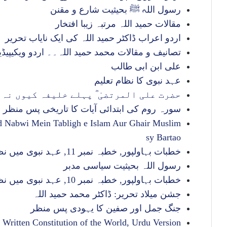
رسول اللہ ﷺ بحیثیت شارع و مقنن
مقالات حمید اللہ مرتبہ زیبا افتخار
اردو اعراب ڈاکٹر حمید اللہ کی ایک نایاب تحریر
تصانیف و مقالات محمد حمید اللہ۔۔ اردو ویکیپیڈی
علی ابن ابی طالب
عہد نبوی کا نظام تعلیم
حضرت علی المرتضیٰ ؓ پہلے خلیفہ کیوں نہ
سورہ روم کی ابتدائی آیات کا تاریخی پس منظر
 Nabwi Mein Tabligh e Islam Aur Ghair Muslim
sy Bartao
خطبات بہاولپور, خطبہ نمبر 11, عہد نبوی میں نظام مالیہ و تقویم
رسول اللہ بحیثیت سیاسی مدبر
خطبات بہاولپور, خطبہ نمبر 10, عہد نبوی میں نظام تشریع وعدلیہ
جشن میلاد تحریر: ڈاکٹر محمد حمید اللہ
جنگ جمل اور صفین کا یہودی پس منظر
t Written Constitution of the World, Urdu Version