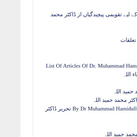
 لیے تقویمی پیچیدگیاں از ڈاکٹر محمد
تعلقات
List Of Articles Of Dr. Muhammad Ha
ء اللہ
حمید اللہ
کٹر محمد حمید اللہ
Qurani Taswar e Mumlikat قرآنی تصور مملک By Dr Muhammad Hamidullah تحریر ڈاکٹر
حمد حمید اللہ