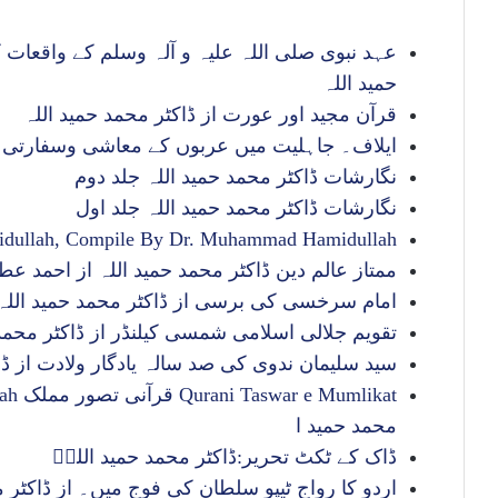
عہد نبوی صلی اللہ علیہ و آلہ وسلم کے واقعات کے
حمید اللہ
قرآن مجید اور عورت از ڈاکٹر محمد حمید اللہ
ایلاف۔ جاہلیت میں عربوں کے معاشی وسفارتی 
نگارشات ڈاکٹر محمد حمید اللہ جلد دوم
نگارشات ڈاکٹر محمد حمید اللہ جلد اول
midullah, Compile By Dr. Muhammad Hamidullah
ممتاز عالم دین ڈاکٹر محمد حمید اللہ از احمد عطا
امام سرخسی کی برسی از ڈاکٹر محمد حمید اللہ
تقویم جلالی اسلامی شمسی کیلنڈر از ڈاکٹر محمد 
سید سلیمان ندوی کی صد سالہ یادگار ولادت از ڈا
محمد حمید ا
ڈاک کے ٹکٹ تحریر:ڈاکٹر محمد حمید اللہؒ
اردو کا رواج ٹیپو سلطان کی فوج میں۔ از ڈاکٹر م