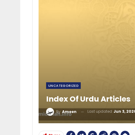
UNCATEGORIZED
Index Of Urdu Articles
Last updated
Jun 3, 202
By
Ameen