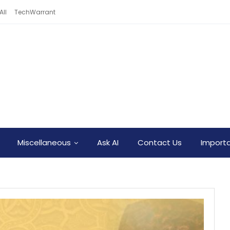
All
TechWarrant
Miscellaneous
Ask AI
Contact Us
Importa