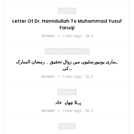
LETTERS
Letter Of Dr. Hamidullah To Muhammad Yusuf
Faruqi
Ameen
1 year ago
0
ARTICLES ON DR. HAMIDULLAH
ہماری یونیورسٹیوں میں زوالِ تحقیق ۔ رمضان المبارک
کی…
Ameen
1 year ago
0
EXCERPT
پہلا چھاپہ خانہ
Ameen
1 year ago
0
BOOKS