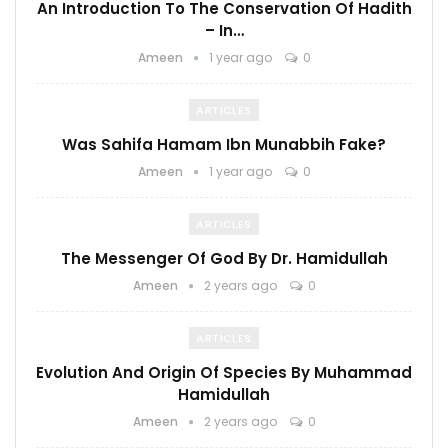
An Introduction To The Conservation Of Hadith
– In…
Ameen
1 year ago
0
ARTICLES
Was Sahifa Hamam Ibn Munabbih Fake?
Ameen
1 year ago
0
ARTICLES
The Messenger Of God By Dr. Hamidullah
Ameen
2 years ago
0
ARTICLES
Evolution And Origin Of Species By Muhammad
Hamidullah
Ameen
2 years ago
0