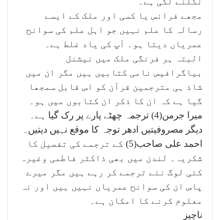
نکلنے لگی ہے۔
مجھے فرانس یا کسی اور ملک کے ایسے
رسالہ کا علم نہیں جو اہل علم کی سوانح
عمریاں دیتا ہو۔ آپ کی یاد غلط ہے۔
البتہ ہر فرنگی ملک میں نیشنل
بیاگرافیس نامی کتابیں ہیں مگر ان میں
شاذ ہی مترجمین قرآن کو اس قابل سمجھا
گیا ہے کہ ان کا ذکر ان کتابوں میں ہو۔
میرا جرمن(4) ترجمہ چھٹے پارے پر رک گیا ہے۔
دیگر مصروفیتیں ادھر توجہ کا موقع نہیں دیتیں۔
احمد علی صاحب(5) کے ترجمے کی تفصیل کا
شکریہ۔ لندن میں بھی ذاکٹر فاطمی وغیرہ
کئی لوگ نئے ترجمے کر رہے ہیں مگر میرے
پاس ان کی سوانح عمریاں نہیں ہیں اور نہ
معلوم کرنے کا امکان ہے۔
ناچیز