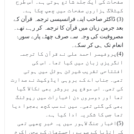
صفحات کی ایک جلد شائع ہوتی ہے۔ اس طرح
کیٹلاگ ہزاروں صفحات میں چھپ چکا ہے۔
(3) ڈاکٹر صاحب اپنے فرانسیسی ترجمہ قرآن کے
بعد جرمن زبان میں قرآن کا ترجمہ کر رہے تھے۔
مصروفیت کی وجہ سے صرف چھٹے پارے سورۂ
انعام تک ہی کر سکے۔
(4)پروفیسر احمد علی نے قرآن کا ترجمہ
انگریزی زبان میں کیا تھا۔ اس کی
افتتاحی تقریب شیرٹن ہوٹل میں ہوتی
تھی۔ جناب اے کے بروہی ایڈوکیٹ نے صدارت
کی تھی۔ اس موقع پر بروشر بھی نکالا گیا
تھا اور دوسروں دن اخبارات میں رپوٹنگ
بھی کی گئی تھی۔ میں نے سب کچھ بھجوا دیا
تھا جس کا شکریہ ادا کیا ہے۔
(5)اخبار جنگ لاہور میں یہ خبر چھپی تھی
کہ انڈیا کے صوبے راجستھان کے محں اکرم