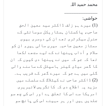
محمد حمید اللہ
______________
حواشی:
(1) میرے ہم زلف ڈاکٹر سید معین الحق
صاحب، پاکستان ہسٹاریکل سوسائٹی کے
جنرل سیکرٹری تھے ان کی دوسری بیوی
ممتاز معین صاحبہ میری سالی ہیں، ان کو
سلام و آداب پہنچانے کے لیے مجھے لکھا
تھا کہ جو کہ میں نے پہنچا دی کیوں کہ ان
کا گھر میڈی کیئر ہاسپٹل کے سامنے والی
گلی میں ہے جو کہ میرے گھر کے قریب ہے۔
(2) ڈاکٹر صاحب نے کیٹلاگ کے سلسلے میں
مزید یہ اطلاع دی کہ کانگریس لائبریری
امریکا سے اس کا تعلق ہے اور اس کی چھ سو
جلدیں ہیں اور ہر مہینے اس کی پانچ سو