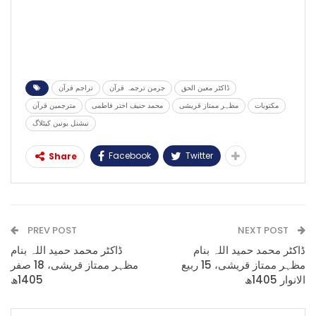
ڈاکٹر معین الحق
جرمن ترجمہ قرآن
تراجم قرآن
مکتوبات
مظہر ممتاز قریشی
محمد حنیف اختر فاطمی
مترجمین قرآن
نیشنل یونین کیٹلاگ
Facebook
Twitter
Share
PREV POST
NEXT POST
ڈاکٹر محمد حمید اللہ بنام
ڈاکٹر محمد حمید اللہ بنام
مظہر ممتاز قریشی، 15 ربیع
مظہر ممتاز قریشی، 18 صفر
الانوار 1405ھ
1405ھ