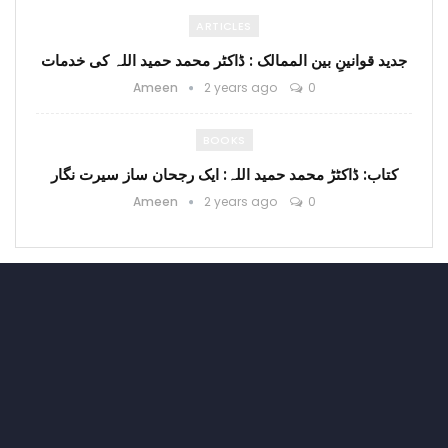
ARTICLES
جدید قوانینِ بین الممالک : ڈاکٹر محمد حمید اللہ کی خدمات
Ameen
2 years ago
0
BOOKS
کتاب: ڈاکٹڑ محمد حمید اللہ: ایک رجحان ساز سیرت نگار
Ameen
2 years ago
0